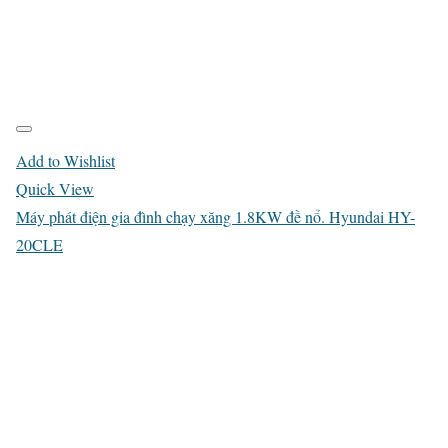
Add to Wishlist
Quick View
Máy phát điện gia đình chạy xăng 1.8KW đề nổ. Hyundai HY-
20CLE