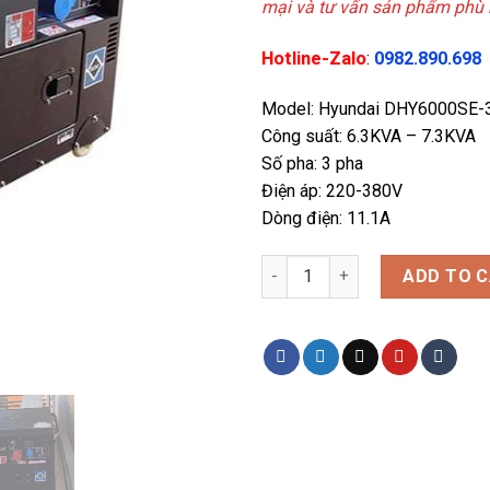
mại và tư vấn sản phẩm phù 
Hotline-Zalo
:
0982.890.698
Model: Hyundai DHY6000SE-
Công suất: 6.3KVA – 7.3KVA
Số pha: 3 pha
Điện áp: 220-380V
Dòng điện: 11.1A
Máy phát điện chạy dầu 6kva 
ADD TO 