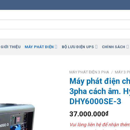
GIỚI THIỆU
MÁY PHÁT ĐIỆN
BỘ LƯU ĐIỆN UPS
CHÍNH SÁCH
MÁY PHÁT ĐIỆN 3 PHA
/
MÁY 3 P
Máy phát điện c
Add to
3pha cách âm. H
Wishlist
DHY6000SE-3
37.000.000
₫
Vui lòng liên hệ để nhận thê