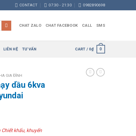
CONTACT
07:30 - 21:30
0982890698
CHAT ZALO
CHAT FACEBOOK
CALL
SMS
0
LIÊN HỆ
TƯ VẤN
CART /
0
₫
HA GIA ĐÌNH
hạy dầu 6kva
yundai
m Chiết khấu, khuyến