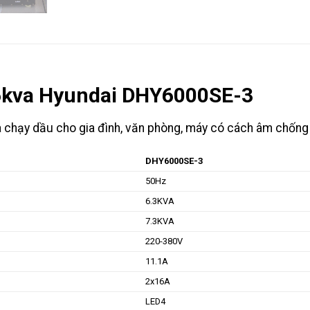
 6kva Hyundai DHY6000SE-3
chạy dầu cho gia đình, văn phòng, máy có cách âm chống 
DHY6000SE-3
50Hz
6.3KVA
7.3KVA
220-380V
11.1A
2x16A
LED4