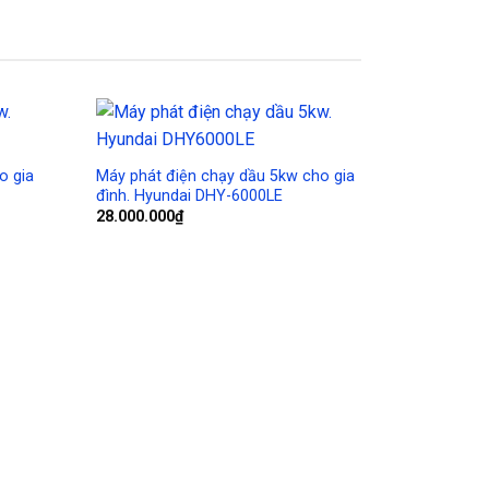
Add to
Add to
Wishlist
Wishlist
o gia
Máy phát điện chạy dầu 5kw cho gia
đình. Hyundai DHY-6000LE
28.000.000
₫
Máy phát 
Hyundai 
339
₫