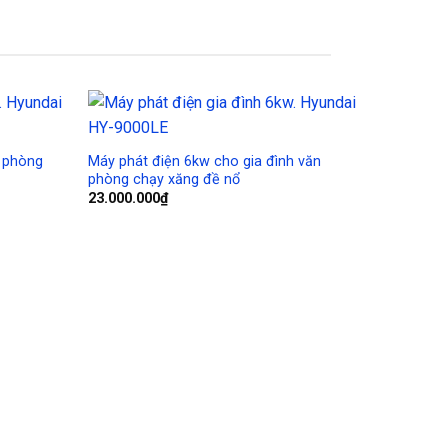
Sale!
Add to
Add to
Wishlist
Wishlist
n phòng
Máy phát điện 6kw cho gia đình văn
phòng chạy xăng đề nổ
23.000.000
₫
Máy phát 
phòng chạ
31.000.00