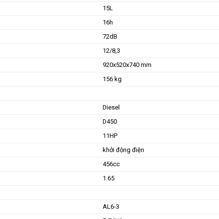
15L
16h
72dB
12/8,3
920x520x740 mm
156 kg
Diesel
D450
11HP
khởi động điện
456cc
1.65
AL6-3