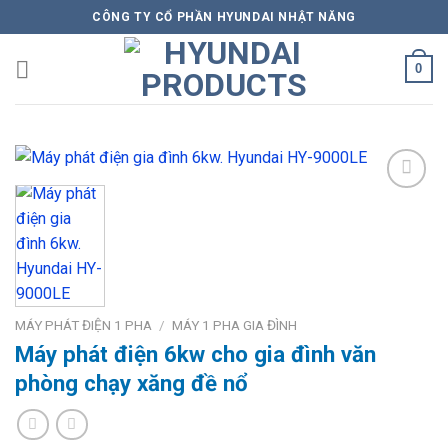
Skip
CÔNG TY CỔ PHẦN HYUNDAI NHẬT NĂNG
to
content
0
Add to
Wishlist
MÁY PHÁT ĐIỆN 1 PHA
/
MÁY 1 PHA GIA ĐÌNH
Máy phát điện 6kw cho gia đình văn
phòng chạy xăng đề nổ