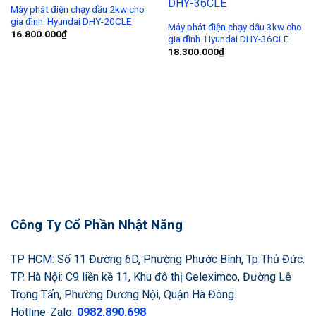
Wishlist
Wishlist
Máy phát điện chạy dầu 2kw cho
gia đình. Hyundai DHY-20CLE
Máy phát điện chạy dầu 3kw cho
16.800.000
₫
gia đình. Hyundai DHY-36CLE
18.300.000
₫
Công Ty Cổ Phần Nhật Năng
TP HCM: Số 11 Đường 6D, Phường Phước Bình, Tp Thủ Đức.
TP. Hà Nội: C9 liền kề 11, Khu đô thị Geleximco, Đường Lê
Trọng Tấn, Phường Dương Nội, Quận Hà Đông.
Hotline-Zalo:
0982.890.698