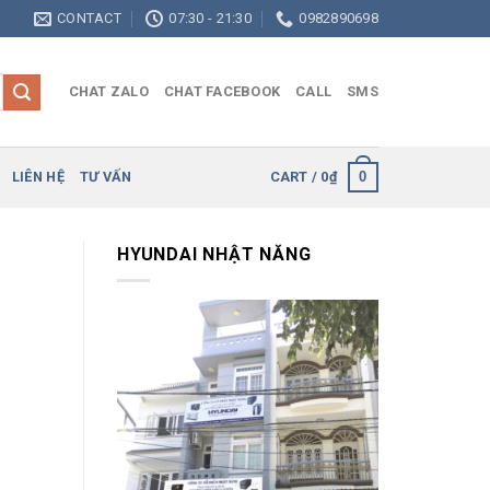
CONTACT
07:30 - 21:30
0982890698
CHAT ZALO
CHAT FACEBOOK
CALL
SMS
0
LIÊN HỆ
TƯ VẤN
CART /
0
₫
HYUNDAI NHẬT NĂNG