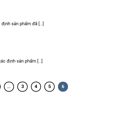
định sản phẩm đã [...]
ác định sản phẩm [...]
…
3
4
5
6