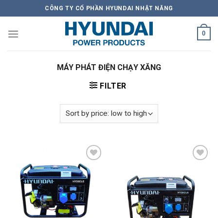
Skip
CÔNG TY CỔ PHẦN HYUNDAI NHẬT NĂNG
to
content
0
MÁY PHÁT ĐIỆN CHẠY XĂNG
FILTER
Add to
Add to
Wishlist
Wishlist