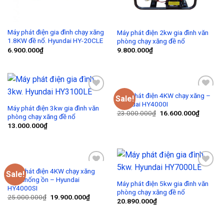
Máy phát điện gia đình chạy xăng
Máy phát điện 2kw gia đình văn
1.8KW đề nổ. Hyundai HY-20CLE
phòng chạy xăng đề nổ
6.900.000
₫
9.800.000
₫
Máy phát điện 4KW chạy xăng –
Sale!
Add to
Add to
Hyundai HY4000I
Wishlist
Wishlist
Máy phát điện 3kw gia đình văn
23.000.000
₫
16.600.000
₫
phòng chạy xăng đề nổ
13.000.000
₫
Máy phát điện 4KW chạy xăng
Sale!
Add to
Add to
siêu chống ồn – Hyundai
Wishlist
Wishlist
Máy phát điện 5kw gia đình văn
HY4000SI
phòng chạy xăng đề nổ
25.000.000
₫
19.900.000
₫
20.890.000
₫