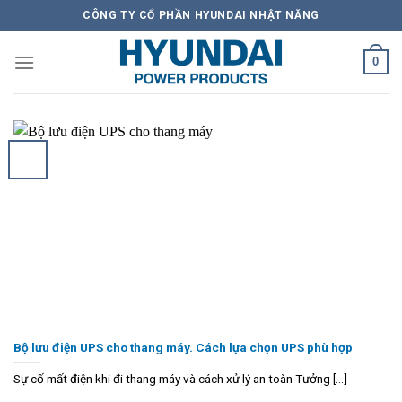
Skip
CÔNG TY CỔ PHẦN HYUNDAI NHẬT NĂNG
to
content
0
Bộ lưu điện UPS cho thang máy. Cách lựa chọn UPS phù hợp
Sự cố mất điện khi đi thang máy và cách xử lý an toàn Tưởng [...]