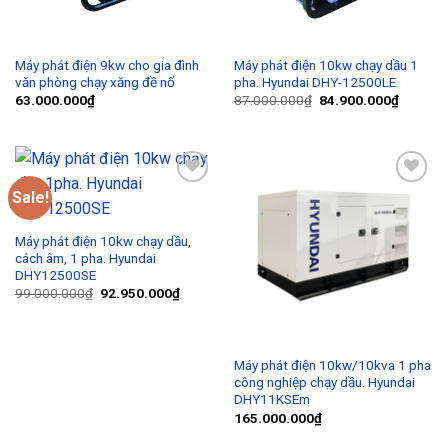
Máy phát điện 9kw cho gia đình
Máy phát điện 10kw chạy dầu 1
văn phòng chạy xăng đề nổ
pha. Hyundai DHY-12500LE
63.000.000
₫
87.000.000
₫
84.900.000
₫
Sale!
Add to
Add to
Wishlist
Wishlist
Máy phát điện 10kw chạy dầu,
cách âm, 1 pha. Hyundai
DHY12500SE
99.000.000
₫
92.950.000
₫
Máy phát điện 10kw/10kva 1 pha
công nghiệp chạy dầu. Hyundai
DHY11KSEm
165.000.000
₫