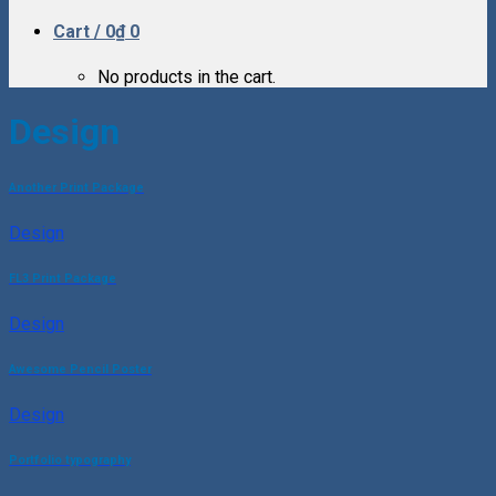
Cart /
0
₫
0
No products in the cart.
Design
Another Print Package
Design
FL3 Print Package
Design
Awesome Pencil Poster
Design
Portfolio typography