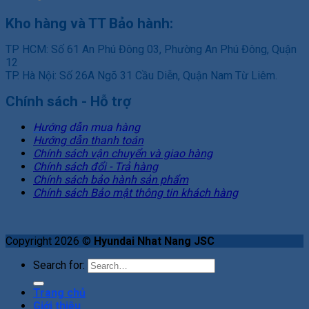
Kho hàng và TT Bảo hành:
TP HCM: Số 61 An Phú Đông 03, Phường An Phú Đông, Quận
12
TP. Hà Nội: Số 26A Ngõ 31 Cầu Diễn, Quận Nam Từ Liêm.
Chính sách - Hỗ trợ
Hướng dẫn mua hàng
Hướng dẫn thanh toán
Chính sách vận chuyển và giao hàng
Chính sách đổi - Trả hàng
Chính sách bảo hành sản phẩm
Chính sách Bảo mật thông tin khách hàng
Copyright 2026 ©
Hyundai Nhat Nang JSC
Search for:
Trang chủ
Giới thiệu