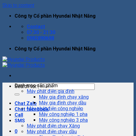
Skip to content
Công ty Cổ phần Hyundai Nhật Năng
Contact
07:30 - 21:30
0982890698
Công ty Cổ phần Hyundai Nhật Năng
Danh mục sản phẩm
Search for:
Máy phát điện gia đình
Máy gia đình chạy xăng
Máy gia đình chạy dầu
Chat Zalo
Máy phát điện công nghiệp
Chat facebook
Máy công nghiệp 1 pha
Call
Máy công nghiêp 3 pha
SMS
Máy phát điện chạy Xăng
0
Máy phát điện chạy dầu