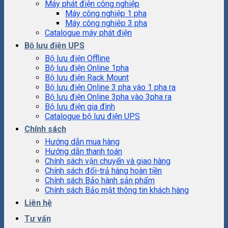
Máy phát điện công nghiệp
Máy công nghiệp 1 pha
Máy công nghiêp 3 pha
Catalogue máy phát điện
Bộ lưu điện UPS
Bộ lưu điện Offline
Bộ lưu điện Online 1pha
Bộ lưu điện Rack Mount
Bộ lưu điện Online 3 pha vào 1 pha ra
Bộ lưu điện Online 3pha vào 3pha ra
Bộ lưu điện gia đình
Catalogue bộ lưu điện UPS
Chính sách
Hướng dẫn mua hàng
Hướng dẫn thanh toán
Chính sách vận chuyển và giao hàng
Chính sách đổi-trả hàng hoàn tiền
Chính sách Bảo hành sản phẩm
Chính sách Bảo mật thông tin khách hàng
Liên hệ
Tư vấn