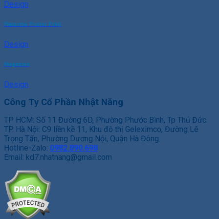
Design
Flatsome Poster Print
Design
Magazine
Design
Công Ty Cổ Phần Nhật Năng
TP HCM: Số 11 Đường 6D, Phường Phước Bình, Tp Thủ Đức.
TP. Hà Nội: C9 liền kề 11, Khu đô thị Geleximco, Đường Lê
Trọng Tấn, Phường Dương Nội, Quận Hà Đông.
Hotline-Zalo:
0982.890.698
Email: kd7.nhatnang@gmail.com