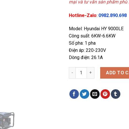
mại và tư vấn sản phẩm phù 
Hotline-Zalo
:
0982.890.698
Model: Hyundai HY 9000LE
Công suất: 6KW-6.6KW
Số pha: 1 pha
Điện áp: 220-230V
Dòng điện: 26.1A
Máy phát điện 6kw cho gia đìn
ADD TO 