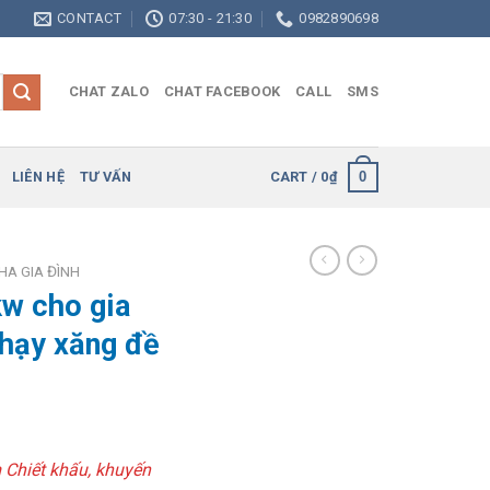
CONTACT
07:30 - 21:30
0982890698
CHAT ZALO
CHAT FACEBOOK
CALL
SMS
0
LIÊN HỆ
TƯ VẤN
CART /
0
₫
HA GIA ĐÌNH
kw cho gia
chạy xăng đề
m Chiết khấu, khuyến