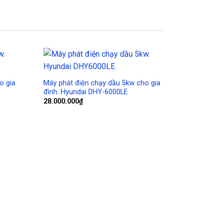
Add to
Add to
Wishlist
Wishlist
o gia
Máy phát điện chạy dầu 5kw cho gia
đình. Hyundai DHY-6000LE
28.000.000
₫
Máy phát 
Hyundai 
339
₫