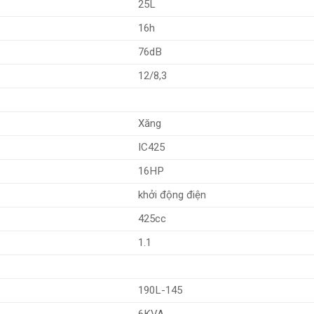
25L
16h
76dB
12/8,3
Xăng
IC425
16HP
khởi động điện
425cc
1.1
190L-145
6KVA