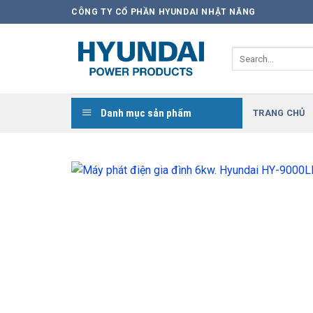
Skip
CÔNG TY CỔ PHẦN HYUNDAI NHẬT NĂNG
to
content
Search
for:
Danh mục sản phẩm
TRANG CHỦ