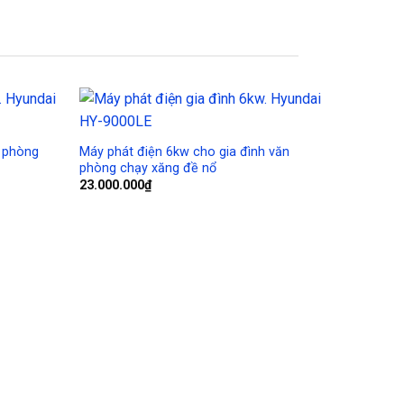
Sale!
Add to
Add to
Wishlist
Wishlist
n phòng
Máy phát điện 6kw cho gia đình văn
phòng chạy xăng đề nổ
23.000.000
₫
Máy phát 
phòng chạ
31.000.00