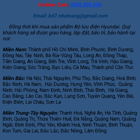
Hotline-Zalo
:
0982.890.698
Email:
kd7.nhatnang@gmail.com
Đồng thời khi mua sản phẩm Bộ lưu điện Hyundai. Quý
khách hàng sẽ được giao hàng, lắp đặt, bảo trì, bảo hành tại
nơi:
Miền Nam:
Thành phố Hồ Chí Minh, Bình Phước, Bình Dương,
Đồng Nai, Tây Ninh, Bà Rịa-Vũng Tàu, Long An, Đồng Tháp,
Tiền Giang, An Giang, Bến Tre, Vĩnh Long, Trà Vinh, Hậu Giang,
Kiên Giang, Sóc Trăng, Bạc Liêu, Cà Mau, Thành phố Cần Thơ.
Miền Bắc:
Hà Nội, Thái Nguyên, Phú Thọ, Bắc Giang, Hoà Bình,
Bắc Ninh, Hà Nam, Hải Dương, Hưng Yên, Vĩnh Phúc, Quảng
Ninh, Hải Phòng, Nam Định, Ninh Bình, Thái Bình, Hà Giang,
Cao Bằng, Lào Cai, Bắc Kạn, Lạng Sơn, Tuyên Quang, Yên Bái,
Điện Biên, Lai Châu, Sơn La
Miền Trung-Tây Nguyên:
Thanh Hoá, Nghệ An, Hà Tĩnh, Quảng
Bình, Quảng Trị, Thừa Thiên-Huế, Đà Nẵng, Quảng Nam, Quảng
Ngãi, Bình Định, Phú Yên, Khánh Hoà, Ninh Thuận, Bình Thuận,
Kon Tum, Gia Lai, Đắc Lắc, Đắc Nông, Lâm Đồng.