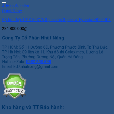
Add to Wishlist
Quick View
Bộ lưu điện UPS 50KVA 3 pha vào 3 pha ra. Hyundai HD-50K3
281.800.000
₫
Công Ty Cổ Phần Nhật Năng
TP HCM: Số 11 Đường 6D, Phường Phước Bình, Tp Thủ Đức.
TP. Hà Nội: C9 liền kề 11, Khu đô thị Geleximco, Đường Lê
Trọng Tấn, Phường Dương Nội, Quận Hà Đông.
Hotline-Zalo:
0982.890.698
Email: kd7.nhatnang@gmail.com
Kho hàng và TT Bảo hành: