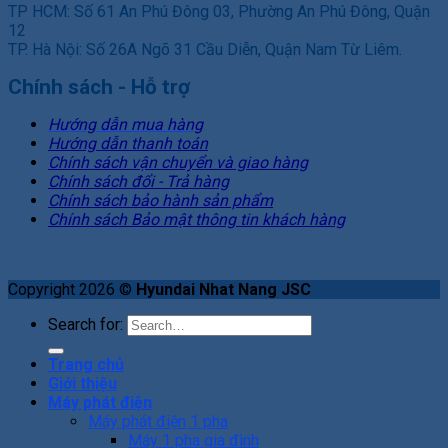
TP HCM: Số 61 An Phú Đông 03, Phường An Phú Đông, Quận
12
TP. Hà Nội: Số 26A Ngõ 31 Cầu Diễn, Quận Nam Từ Liêm.
Chính sách - Hỗ trợ
Hướng dẫn mua hàng
Hướng dẫn thanh toán
Chính sách vận chuyển và giao hàng
Chính sách đổi - Trả hàng
Chính sách bảo hành sản phẩm
Chính sách Bảo mật thông tin khách hàng
Copyright 2026 ©
Hyundai Nhat Nang JSC
Search for:
Trang chủ
Giới thiệu
Máy phát điện
Máy phát điện 1 pha
Máy 1 pha gia đình