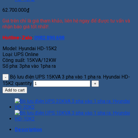
62.700.000
₫
Giá trên chỉ là giá tham khảo, liên hệ ngay để được tư vấn và
nhận báo giá tốt nhất!.
Hotline-Zalo
:
0982.890.698
Model: Hyundai HD-15K2
Loại: UPS Online
Công suất: 15KVA/12KW
Số pha: 3pha vào 1pha ra
Bộ lưu điện UPS 15KVA 3 pha vào 1 pha ra. Hyundai HD-
15K2 quantity
Add to cart
Description