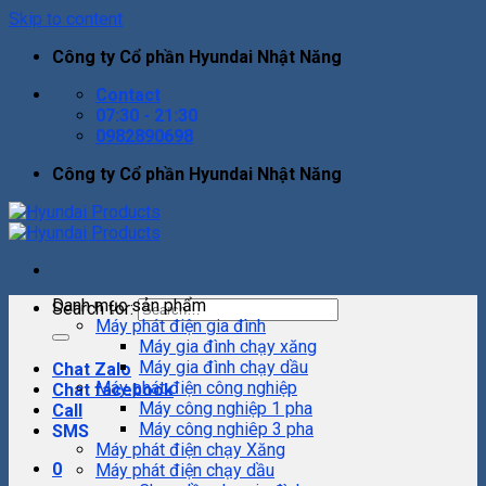
Skip to content
Công ty Cổ phần Hyundai Nhật Năng
Contact
07:30 - 21:30
0982890698
Công ty Cổ phần Hyundai Nhật Năng
Danh mục sản phẩm
Search for:
Máy phát điện gia đình
Máy gia đình chạy xăng
Máy gia đình chạy dầu
Chat Zalo
Máy phát điện công nghiệp
Chat facebook
Máy công nghiệp 1 pha
Call
Máy công nghiêp 3 pha
SMS
Máy phát điện chạy Xăng
0
Máy phát điện chạy dầu