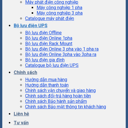
Máy phát điện công nghiệp
Máy công nghiệp 1 pha
Máy công nghiêp 3 pha
Catalogue máy phát điện
Bộ lưu điện UPS
Bộ lưu điện Offline
Bộ lưu điện Online 1pha
Bộ lưu điện Rack Mount
Bộ lưu điện Online 3 pha vào 1 pha ra
Bộ lưu điện Online 3pha vào 3pha ra
Bộ lưu điện gia đình
Catalogue bộ lưu điện UPS
Chính sách
Hướng dẫn mua hàng
Hướng dẫn thanh toán
Chính sách vận chuyển và giao hàng
Chính sách đổi-trả hàng hoàn tiền
Chính sách Bảo hành sản phẩm
Chính sách Bảo mật thông tin khách hàng
Liên hệ
Tư vấn