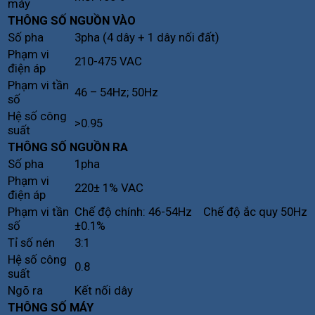
máy
THÔNG SỐ NGUỒN VÀO
Số pha
3pha (4 dây + 1 dây nối đất)
Phạm vi
210-475 VAC
điện áp
Phạm vi tần
46 – 54Hz; 50Hz
số
Hệ số công
>0.95
suất
THÔNG SỐ NGUỒN RA
Số pha
1pha
Phạm vi
220± 1% VAC
điện áp
Phạm vi tần
Chế độ chính: 46-54Hz Chế độ ắc quy 50Hz
số
±0.1%
Tỉ số nén
3:1
Hệ số công
0.8
suất
Ngõ ra
Kết nối dây
THÔNG SỐ MÁY