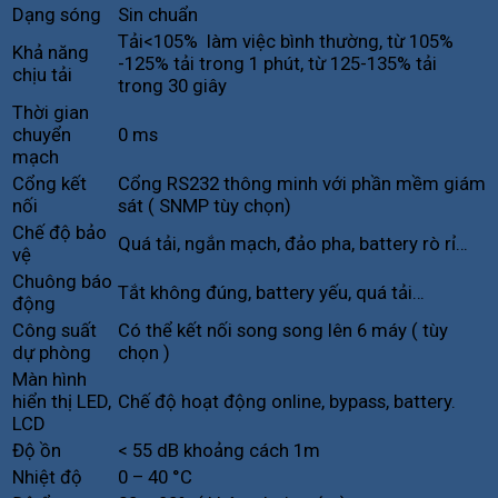
Dạng sóng
Sin chuẩn
Tải<105% làm việc bình thường, từ 105%
Khả năng
-125% tải trong 1 phút, từ 125-135% tải
chịu tải
trong 30 giây
Thời gian
chuyển
0 ms
mạch
Cổng kết
Cổng RS232 thông minh với phần mềm giám
nối
sát ( SNMP tùy chọn)
Chế độ bảo
Quá tải, ngắn mạch, đảo pha, battery rò rỉ…
vệ
Chuông báo
Tắt không đúng, battery yếu, quá tải…
động
Công suất
Có thể kết nối song song lên 6 máy ( tùy
dự phòng
chọn )
Màn hình
hiển thị LED,
Chế độ hoạt động online, bypass, battery.
LCD
Độ ồn
< 55 dB khoảng cách 1m
Nhiệt độ
0 – 40 °C