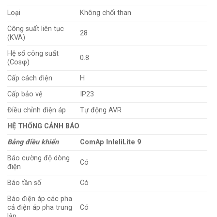
Loại
Không chổi than
Công suất liên tục
28
(KVA)
Hệ số công suất
0.8
(Cosφ)
Cấp cách điện
H
Cấp bảo vệ
IP23
Điều chỉnh điện áp
Tự động AVR
HỆ THỐNG CẢNH BÁO
Bảng điều khiển
ComAp InleliLite 9
Báo cường độ dòng
Có
điện
Báo tần số
Có
Báo điện áp các pha
cả điện áp pha trung
Có
lập