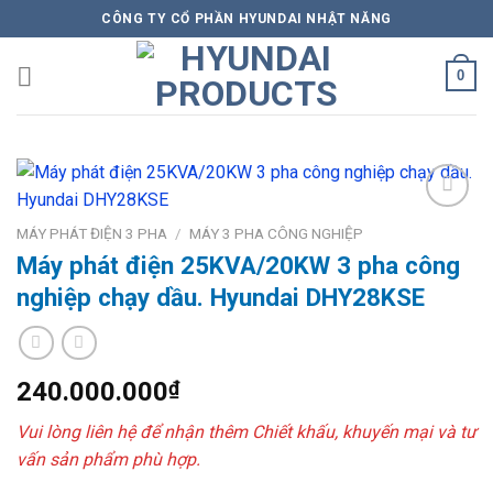
Skip
CÔNG TY CỔ PHẦN HYUNDAI NHẬT NĂNG
to
content
0
Add to
MÁY PHÁT ĐIỆN 3 PHA
/
MÁY 3 PHA CÔNG NGHIỆP
Wishlist
Máy phát điện 25KVA/20KW 3 pha công
nghiệp chạy dầu. Hyundai DHY28KSE
240.000.000
₫
Vui lòng liên hệ để nhận thêm Chiết khấu, khuyến mại và tư
vấn sản phẩm phù hợp.