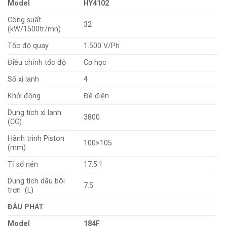
Model
HY4102
Công suất
32
(kW/1500tr/mn)
Tốc độ quay
1.500 V/Ph
Điều chỉnh tốc độ
Cơ học
Số xi lanh
4
Khởi động
Đề điện
Dung tích xi lanh
3800
(CC)
Hành trình Piston
100×105
(mm)
Tỉ số nén
17.5:1
Dung tích dầu bôi
7.5
trơn (L)
ĐÂU PHÁT
Model
184F