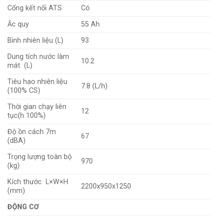
Cổng kết nối ATS
Có
Ắc quy
55 Ah
Bình nhiên liệu (L)
93
Dung tích nước làm
10.2
mát (L)
Tiêu hao nhiên liệu
7.8 (L/h)
(100% CS)
Thời gian chạy liên
12
tục(h 100%)
Độ ồn cách 7m
67
(dBA)
Trọng lượng toàn bộ
970
(kg)
Kích thước L×W×H
2200x950x1250
(mm)
ĐỘNG CƠ