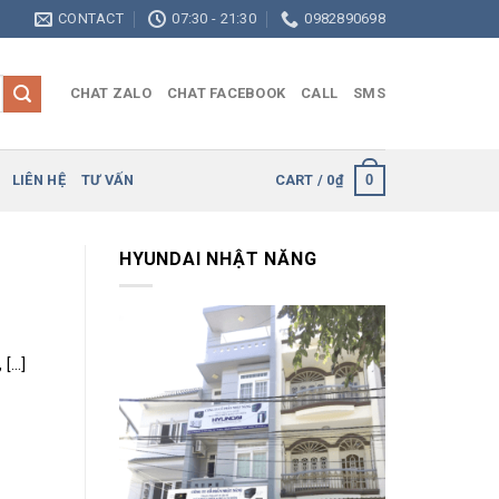
CONTACT
07:30 - 21:30
0982890698
CHAT ZALO
CHAT FACEBOOK
CALL
SMS
0
LIÊN HỆ
TƯ VẤN
CART /
0
₫
HYUNDAI NHẬT NĂNG
...]