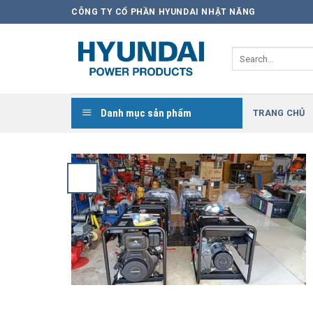
Skip
CÔNG TY CỔ PHẦN HYUNDAI NHẬT NĂNG
to
content
Search
for:
Danh mục sản phẩm
TRANG CHỦ