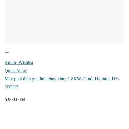
Add to Wishlist
Quick View
Máy phát điện gia đình chạy xăng 1.8KW đề nổ. Hyundai HY-
20CLE
6.900.000
₫