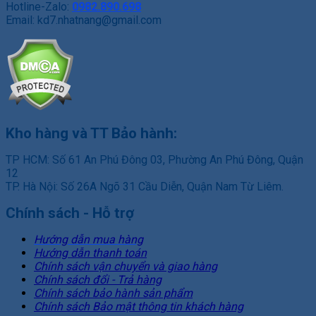
Hotline-Zalo:
0982.890.698
Email: kd7.nhatnang@gmail.com
Kho hàng và TT Bảo hành:
TP HCM: Số 61 An Phú Đông 03, Phường An Phú Đông, Quận
12
TP. Hà Nội: Số 26A Ngõ 31 Cầu Diễn, Quận Nam Từ Liêm.
Chính sách - Hỗ trợ
Hướng dẫn mua hàng
Hướng dẫn thanh toán
Chính sách vận chuyển và giao hàng
Chính sách đổi - Trả hàng
Chính sách bảo hành sản phẩm
Chính sách Bảo mật thông tin khách hàng