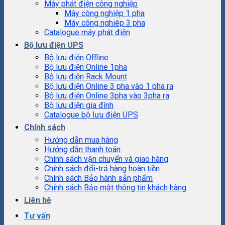
Máy phát điện công nghiệp
Máy công nghiệp 1 pha
Máy công nghiêp 3 pha
Catalogue máy phát điện
Bộ lưu điện UPS
Bộ lưu điện Offline
Bộ lưu điện Online 1pha
Bộ lưu điện Rack Mount
Bộ lưu điện Online 3 pha vào 1 pha ra
Bộ lưu điện Online 3pha vào 3pha ra
Bộ lưu điện gia đình
Catalogue bộ lưu điện UPS
Chính sách
Hướng dẫn mua hàng
Hướng dẫn thanh toán
Chính sách vận chuyển và giao hàng
Chính sách đổi-trả hàng hoàn tiền
Chính sách Bảo hành sản phẩm
Chính sách Bảo mật thông tin khách hàng
Liên hệ
Tư vấn