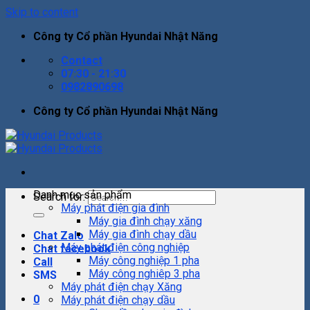
Skip to content
Công ty Cổ phần Hyundai Nhật Năng
Contact
07:30 - 21:30
0982890698
Công ty Cổ phần Hyundai Nhật Năng
Danh mục sản phẩm
Search for:
Máy phát điện gia đình
Máy gia đình chạy xăng
Máy gia đình chạy dầu
Chat Zalo
Máy phát điện công nghiệp
Chat facebook
Máy công nghiệp 1 pha
Call
Máy công nghiêp 3 pha
SMS
Máy phát điện chạy Xăng
0
Máy phát điện chạy dầu