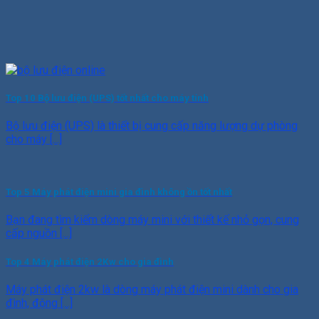
Top 10 Bộ lưu điện (UPS) tốt nhất cho máy tính
Bộ lưu điện (UPS) là thiết bị cung cấp năng lượng dự phòng
cho máy [...]
Top 5 Máy phát điện mini gia đình không ồn tốt nhất
Bạn đang tìm kiếm dòng máy mini với thiết kế nhỏ gọn, cung
cấp nguồn [...]
Top 4 Máy phát điện 2Kw cho gia đình
Máy phát điện 2kw là dòng máy phát điện mini dành cho gia
đình, động [...]