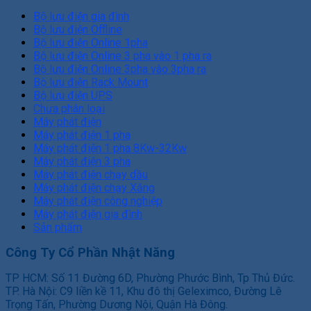
Bộ lưu điện gia đình
Bộ lưu điện Offline
Bộ lưu điện Online 1pha
Bộ lưu điện Online 3 pha vào 1 pha ra
Bộ lưu điện Online 3pha vào 3pha ra
Bộ lưu điện Rack Mount
Bộ lưu điện UPS
Chưa phân loại
Máy phát điện
Máy phát điện 1 pha
Máy phát điện 1 pha 8Kw-32Kw
Máy phát điện 3 pha
Máy phát điện chạy dầu
Máy phát điện chạy Xăng
Máy phát điện công nghiệp
Máy phát điện gia đình
Sản phẩm
Công Ty Cổ Phần Nhật Năng
TP HCM: Số 11 Đường 6D, Phường Phước Bình, Tp Thủ Đức.
TP. Hà Nội: C9 liền kề 11, Khu đô thị Geleximco, Đường Lê
Trọng Tấn, Phường Dương Nội, Quận Hà Đông.