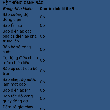
HỆ THỐNG CẢNH BÁO
Bảng điều khiển
ComAp InleliLite 9
Báo cường độ
Có
dòng điện
Báo tần số
Có
Báo điện áp các
pha cả điện áp pha
Có
trung lập
Báo hệ số công
Có
suất
Tự động điều chỉnh
Có
mức nhiên liệu
Báo áp suất dầu bôi
Có
trơn
Báo nhiệt độ nước
Có
làm mát cao
Báo điện áp Pin
Có
Báo tốc độ vòng
Có
quay động cơ
Đếm số giờ chạy
Có