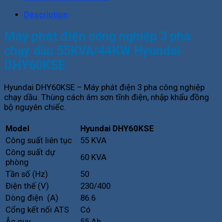
Description
Máy phát điện công nghiệp 3 pha
chạy dầu 55KVA/44KW Hyundai
DHY60KSE
Hyundai DHY60KSE – Máy phát điện 3 pha công nghiệp
chạy dầu. Thùng cách âm sơn tĩnh điện, nhập khẩu đồng
bộ nguyên chiếc.
Model
Hyundai DHY60KSE
Công suất liên tục
55 KVA
Công suất dự
60 KVA
phòng
Tần số (Hz)
50
Điện thế (V)
230/400
Dòng điện (A)
86.6
Cổng kết nối ATS
Có
Ắc quy
55 Ah