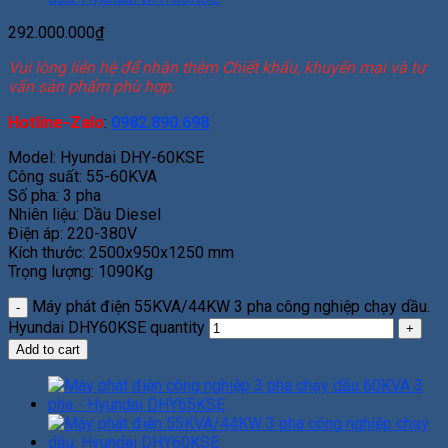
292.000.000
₫
Vui lòng liên hệ để nhận thêm Chiết khấu, khuyến mại và tư
vấn sản phẩm phù hợp.
Hotline-Zalo
:
0982.890.698
Model: Hyundai DHY-60KSE
Công suất: 55-60KVA
Số pha: 3 pha
Nhiên liệu: Dầu Diesel
Điện áp: 220-380V
Kích thước: 2500x950x1250 mm
Trọng lượng: 1090Kg
Máy phát điện 55KVA/44KW 3 pha công nghiệp chạy dầu.
Hyundai DHY60KSE quantity
Add to cart