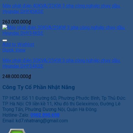
Máy phát điện 40KVA/32KW 3 pha công nghiệp chạy dầu.
Hyundai DHY45KSE
263.000.000
₫
Add to Wishlist
Quick View
Máy phát điện 30KVA/25KW 3 pha công nghiệp chạy dầu.
Hyundai DHY34KSE
248.000.000
₫
Công Ty Cổ Phần Nhật Năng
TP HCM: Số 11 Đường 6D, Phường Phước Bình, Tp Thủ Đức.
TP. Hà Nội: C9 liền kề 11, Khu đô thị Geleximco, Đường Lê
Trọng Tấn, Phường Dương Nội, Quận Hà Đông.
Hotline-Zalo:
0982.890.698
Email: kd7.nhatnang@gmail.com