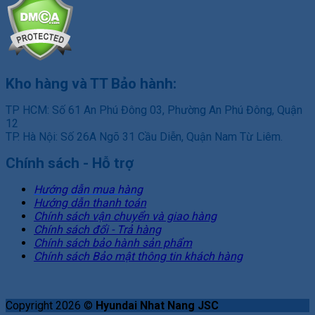
Kho hàng và TT Bảo hành:
TP HCM: Số 61 An Phú Đông 03, Phường An Phú Đông, Quận
12
TP. Hà Nội: Số 26A Ngõ 31 Cầu Diễn, Quận Nam Từ Liêm.
Chính sách - Hỗ trợ
Hướng dẫn mua hàng
Hướng dẫn thanh toán
Chính sách vận chuyển và giao hàng
Chính sách đổi - Trả hàng
Chính sách bảo hành sản phẩm
Chính sách Bảo mật thông tin khách hàng
Copyright 2026 ©
Hyundai Nhat Nang JSC