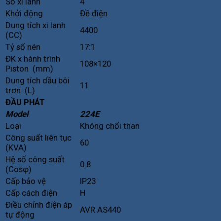
Số xi lanh
4
Khởi động
Đề điện
Dung tích xi lanh
4400
(CC)
Tỷ số nén
17:1
ĐK x hành trình
108×120
Piston (mm)
Dung tích dầu bôi
11
trơn (L)
ĐẦU PHÁT
Model
224E
Loại
Không chổi than
Công suất liên tục
60
(KVA)
Hệ số công suất
0.8
(Cosφ)
Cấp bảo vệ
IP23
Cấp cách điện
H
Điều chỉnh điện áp
AVR AS440
tự động