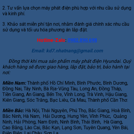
2. Tư vấn lựa chọn máy phát điện phù hợp với nhu cầu sử dụng
và kinh phí.
3. Khảo sát miễn phí tận nơi, nhằm đánh giá chính xác nhu cầu
sử dụng và tối ưu hóa phương án lắp đặt.
Hotline-Zalo
:
0982.890.698
Email:
kd7.nhatnang@gmail.com
Đồng thời khi mua sản phẩm máy phát điện Hyundai. Quý
khách hàng sẽ được giao hàng, lắp đặt, bảo trì, bảo hành tại
nơi:
Miền Nam:
Thành phố Hồ Chí Minh, Bình Phước, Bình Dương,
Đồng Nai, Tây Ninh, Bà Rịa-Vũng Tàu, Long An, Đồng Tháp,
Tiền Giang, An Giang, Bến Tre, Vĩnh Long, Trà Vinh, Hậu Giang,
Kiên Giang, Sóc Trăng, Bạc Liêu, Cà Mau, Thành phố Cần Thơ.
Miền Bắc:
Hà Nội, Thái Nguyên, Phú Thọ, Bắc Giang, Hoà Bình,
Bắc Ninh, Hà Nam, Hải Dương, Hưng Yên, Vĩnh Phúc, Quảng
Ninh, Hải Phòng, Nam Định, Ninh Bình, Thái Bình, Hà Giang,
Cao Bằng, Lào Cai, Bắc Kạn, Lạng Sơn, Tuyên Quang, Yên Bái,
Điện Biên, Lai Châu, Sơn La