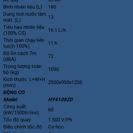
Bình nhiên liệu (L)
180
Dung tích nước làm
13
mát (L)
Tiêu hao nhiên liệu
16.1 L/h
(100% CS)
Thời gian chạy liên
11 h
tục(h 100%)
Độ ồn cách 7m
72
(dBA)
Trọng lượng toàn
1090
bộ (kg)
Kích thước L×W×H
2500x950x1250
(mm)
ĐỘNG CƠ
Model
HY4108ZD
Công suất
60
(kW/1500tr/mn)
Tốc độ quay
1.500 V/Ph
Điều chỉnh tốc độ
Cơ học