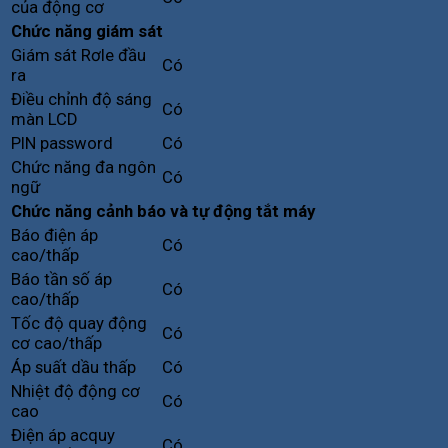
của động cơ
Chức năng giám sát
Giám sát Rơle đầu
Có
ra
Điều chỉnh độ sáng
Có
màn LCD
PIN password
Có
Chức năng đa ngôn
Có
ngữ
Chức năng cảnh báo và tự động tắt máy
Báo điện áp
Có
cao/thấp
Báo tần số áp
Có
cao/thấp
Tốc độ quay động
Có
cơ cao/thấp
Áp suất dầu thấp
Có
Nhiệt độ động cơ
Có
cao
Điện áp acquy
Có