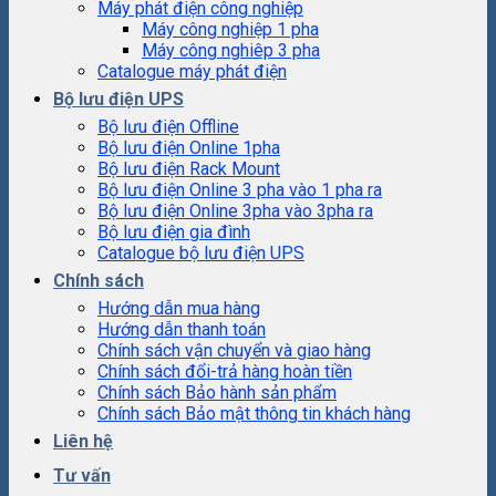
Máy phát điện công nghiệp
Máy công nghiệp 1 pha
Máy công nghiêp 3 pha
Catalogue máy phát điện
Bộ lưu điện UPS
Bộ lưu điện Offline
Bộ lưu điện Online 1pha
Bộ lưu điện Rack Mount
Bộ lưu điện Online 3 pha vào 1 pha ra
Bộ lưu điện Online 3pha vào 3pha ra
Bộ lưu điện gia đình
Catalogue bộ lưu điện UPS
Chính sách
Hướng dẫn mua hàng
Hướng dẫn thanh toán
Chính sách vận chuyển và giao hàng
Chính sách đổi-trả hàng hoàn tiền
Chính sách Bảo hành sản phẩm
Chính sách Bảo mật thông tin khách hàng
Liên hệ
Tư vấn