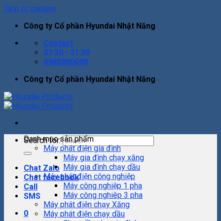
Skip to content
Công ty Cổ phần Hyundai Nhật Năng
Contact
07:30 - 21:30
0982890698
Công ty Cổ phần Hyundai Nhật Năng
Danh mục sản phẩm
Search for:
Máy phát điện gia đình
Máy gia đình chạy xăng
Máy gia đình chạy dầu
Chat Zalo
Máy phát điện công nghiệp
Chat facebook
Máy công nghiệp 1 pha
Call
Máy công nghiêp 3 pha
SMS
Máy phát điện chạy Xăng
0
Máy phát điện chạy dầu