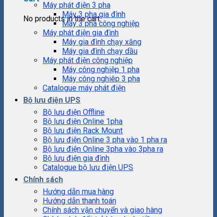
Máy phát điện 3 pha
Máy 3 pha gia đình
No products in the cart.
Máy 3 pha công nghiệp
Máy phát điện gia đình
Máy gia đình chạy xăng
Máy gia đình chạy dầu
Máy phát điện công nghiệp
Máy công nghiệp 1 pha
Máy công nghiêp 3 pha
Catalogue máy phát điện
Bộ lưu điện UPS
Bộ lưu điện Offline
Bộ lưu điện Online 1pha
Bộ lưu điện Rack Mount
Bộ lưu điện Online 3 pha vào 1 pha ra
Bộ lưu điện Online 3pha vào 3pha ra
Bộ lưu điện gia đình
Catalogue bộ lưu điện UPS
Chính sách
Hướng dẫn mua hàng
Hướng dẫn thanh toán
Chính sách vận chuyển và giao hàng