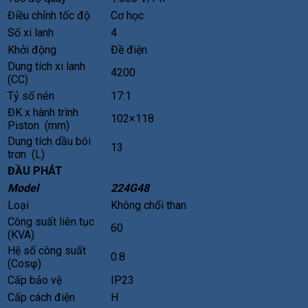
Điều chỉnh tốc độ
Cơ học
Số xi lanh
4
Khởi động
Đề điện
Dung tích xi lanh
4200
(CC)
Tỷ số nén
17:1
ĐK x hành trình
102×118
Piston (mm)
Dung tích dầu bôi
13
trơn (L)
ĐẦU PHÁT
Model
224G48
Loại
Không chổi than
Công suất liên tục
60
(KVA)
Hệ số công suất
0.8
(Cosφ)
Cấp bảo vệ
IP23
Cấp cách điện
H