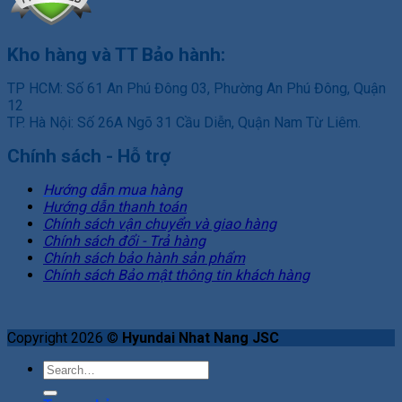
Kho hàng và TT Bảo hành:
TP HCM: Số 61 An Phú Đông 03, Phường An Phú Đông, Quận
12
TP. Hà Nội: Số 26A Ngõ 31 Cầu Diễn, Quận Nam Từ Liêm.
Chính sách - Hỗ trợ
Hướng dẫn mua hàng
Hướng dẫn thanh toán
Chính sách vận chuyển và giao hàng
Chính sách đổi - Trả hàng
Chính sách bảo hành sản phẩm
Chính sách Bảo mật thông tin khách hàng
Copyright 2026 ©
Hyundai Nhat Nang JSC
Search
for: