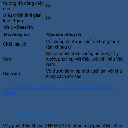
Cường độ dòng điện
Có
cao
Điều chỉnh thời gian
Có
khởi động
VỎ CHỐNG ỒN
Vỏ chống ồn
Hyundai đồng bộ
Vỏ chống ồn được chế tạo bằng thép
Chất liệu vỏ
tấm không gỉ
Sơn phủ tĩnh điện chống ăn mòn, trầy
Sơn
xước, phù hợp với điều kiện khí hậu Việt
Nam.
Vỏ được đệm lớp mút cách âm với khả
Cách âm
năng cách âm cao
Catalogue thông số kỹ thuật chi tiết của máy phát điện
60kva
Các tính năng chính
Máy phát điện 60kva DHY65KSE là dòng máy phát điện công