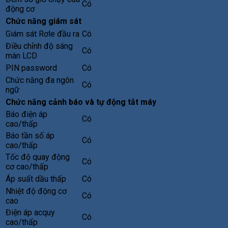
Có
động cơ
Chức năng giám sát
Giám sát Rơle đầu ra
Có
Điều chỉnh độ sáng
Có
màn LCD
PIN password
Có
Chức năng đa ngôn
Có
ngữ
Chức năng cảnh báo và tự động tắt máy
Báo điện áp
Có
cao/thấp
Báo tần số áp
Có
cao/thấp
Tốc độ quay động
Có
cơ cao/thấp
Áp suất dầu thấp
Có
Nhiệt độ động cơ
Có
cao
Điện áp acquy
Có
cao/thấp