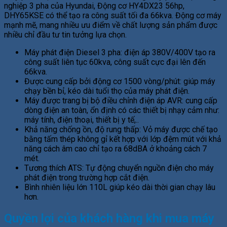
nghiệp 3 pha của Hyundai, Động cơ HY4DX23 56hp,
DHY65KSE có thể tạo ra công suất tối đa 66kva. Động cơ máy
mạnh mẽ, mang nhiều ưu điểm về chất lượng sản phẩm được
nhiều chỉ đầu tư tin tưởng lựa chọn.
Máy phát điện Diesel 3 pha: điện áp 380V/400V tạo ra
công suất liên tục 60kva, công suất cực đại lên đến
66kva.
Được cung cấp bởi động cơ 1500 vòng/phút: giúp máy
chạy bền bỉ, kéo dài tuổi thọ của máy phát điện.
Máy được trang bị bộ điều chỉnh điện áp AVR: cung cấp
dòng điện an toàn, ổn định có các thiết bị nhạy cảm như:
máy tính, điện thoại, thiết bị y tế,..
Khả năng chống ồn, độ rung thấp: Vỏ máy được chế tạo
bằng tấm thép không gỉ kết hợp với lớp đệm mút với khả
năng cách âm cao chỉ tạo ra 68dBA ở khoảng cách 7
mét.
Tương thích ATS: Tự động chuyển nguồn điện cho máy
phát điện trong trường hợp cắt điện.
Bình nhiên liệu lớn 110L giúp kéo dài thời gian chạy lâu
hơn.
Quyền lợi của khách hàng khi mua máy