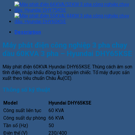
60KVA/48KW
3
pha
công
nghiệp
Description
chạy
dầu.
Máy phát điện công nghiệp 3 pha chạy
Hyundai
DHY65KSE
dầu 60KVA 3 pha – Hyundai DHY65KSE
quantity
Máy phát điện 60KVA Hyundai DHY65KSE. Thùng cách âm sơn
tĩnh điện, nhập khẩu đồng bộ nguyên chiếc. Tổ máy được sản
xuất theo tiêu chuẩn Châu Âu(CE).
Thông số kỹ thuật
Model
Hyundai DHY65KSE
Công suất liên tục
60 KVA
Công suất dự phòng
66 KVA
Tần số (Hz)
50
Điện thế (V)
230/400