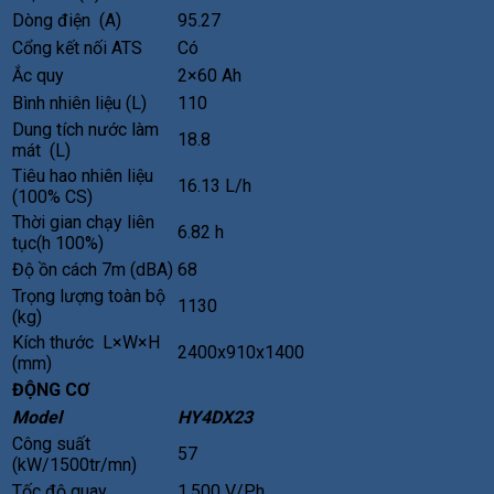
Dòng điện (A)
95.27
Cổng kết nối ATS
Có
Ắc quy
2×60 Ah
Bình nhiên liệu (L)
110
Dung tích nước làm
18.8
mát (L)
Tiêu hao nhiên liệu
16.13 L/h
(100% CS)
Thời gian chạy liên
6.82 h
tục(h 100%)
Độ ồn cách 7m (dBA)
68
Trọng lượng toàn bộ
1130
(kg)
Kích thước L×W×H
2400x910x1400
(mm)
ĐỘNG CƠ
Model
HY4DX23
Công suất
57
(kW/1500tr/mn)
Tốc độ quay
1.500 V/Ph