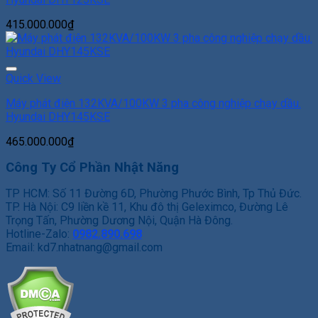
415.000.000
₫
Add to Wishlist
Quick View
Máy phát điện 132KVA/100KW 3 pha công nghiệp chạy dầu.
Hyundai DHY145KSE
465.000.000
₫
Công Ty Cổ Phần Nhật Năng
TP HCM: Số 11 Đường 6D, Phường Phước Bình, Tp Thủ Đức.
TP. Hà Nội: C9 liền kề 11, Khu đô thị Geleximco, Đường Lê
Trọng Tấn, Phường Dương Nội, Quận Hà Đông.
Hotline-Zalo:
0982.890.698
Email: kd7.nhatnang@gmail.com