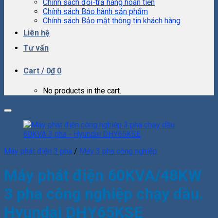
Chính sách đổi-trả hàng hoàn tiền
Chính sách Bảo hành sản phẩm
Chính sách Bảo mật thông tin khách hàng
Liên hệ
Tư vấn
Cart /
0
₫
0
No products in the cart.
Add to Wishlist
Máy phát điện 3 pha
/
Máy 3 pha công nghiệp
Máy phát điện 60KVA/48KW
3 pha công nghiệp chạy dầu.
Hyundai DHY65KSE