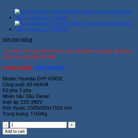
305.000.000
₫
Giá trên chỉ là giá tham khảo, vui lòng liên hệ ngay để nhận
được tư vấn giá tốt nhất
Hotline-Zalo
:
0982.890.698
Model: Hyundai DHY-65KSE
Công suất: 60-66KVA
Số pha: 3 pha
Nhiên liệu: Dầu Diesel
Điện áp: 220-380V
Kích thước: 2500x950x1520 mm
Trọng lượng: 1160Kg
Máy
phát
Add to cart
điện