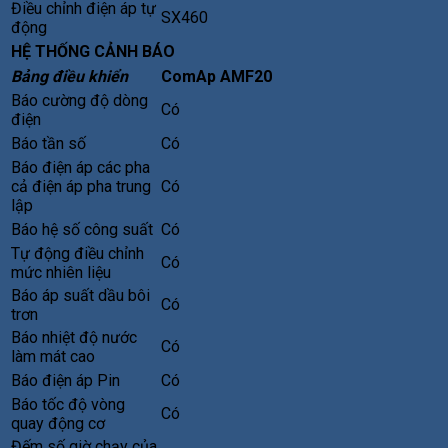
Điều chỉnh điện áp tự
SX460
động
HỆ THỐNG CẢNH BÁO
Bảng điều khiển
ComAp AMF20
Báo cường độ dòng
Có
điện
Báo tần số
Có
Báo điện áp các pha
cả điện áp pha trung
Có
lập
Báo hệ số công suất
Có
Tự động điều chỉnh
Có
mức nhiên liệu
Báo áp suất dầu bôi
Có
trơn
Báo nhiệt độ nước
Có
làm mát cao
Báo điện áp Pin
Có
Báo tốc độ vòng
Có
quay động cơ
Đếm số giờ chạy của