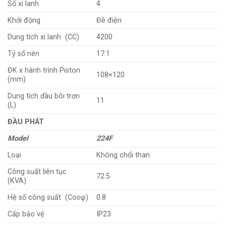
Số xi lanh
4
Khởi động
Đề điện
Dung tích xi lanh (CC)
4200
Tỷ số nén
17:1
ĐK x hành trình Piston
108×120
(mm)
Dung tích dầu bôi trơn
11
(L)
ĐẦU PHÁT
Model
224F
Loại
Không chổi than
Công suất liên tục
72.5
(KVA)
Hệ số công suất (Cosφ)
0.8
Cấp bảo vệ
IP23