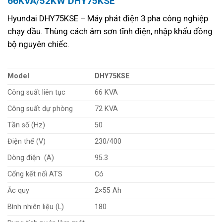
66KVA/52KW DHY75KSE
Hyundai DHY75KSE – Máy phát điện 3 pha công nghiệp
chạy dầu. Thùng cách âm sơn tĩnh điện, nhập khẩu đồng
bộ nguyên chiếc.
Model
DHY75KSE
Công suất liên tục
66 KVA
Công suất dự phòng
72 KVA
Tần số (Hz)
50
Điện thế (V)
230/400
Dòng điện (A)
95.3
Cổng kết nối ATS
Có
Ắc quy
2×55 Ah
Bình nhiên liệu (L)
180