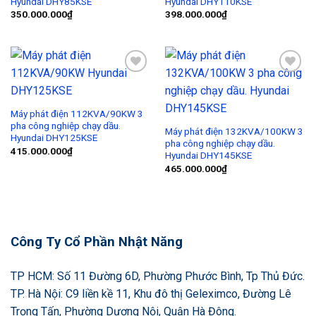
Hyundai DHY85KSE
Hyundai DHY110KSE
350.000.000
₫
398.000.000
₫
Add to
Add to
Wishlist
Wishlist
Máy phát điện 112KVA/90KW 3
pha công nghiệp chạy dầu.
Máy phát điện 132KVA/100KW 3
Hyundai DHY125KSE
pha công nghiệp chạy dầu.
415.000.000
₫
Hyundai DHY145KSE
465.000.000
₫
Công Ty Cổ Phần Nhật Năng
TP HCM: Số 11 Đường 6D, Phường Phước Bình, Tp Thủ Đức.
TP. Hà Nội: C9 liền kề 11, Khu đô thị Geleximco, Đường Lê
Trọng Tấn, Phường Dương Nội, Quận Hà Đông.