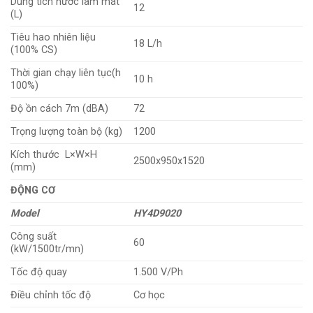
Dung tích nước làm mát
12
(L)
Tiêu hao nhiên liệu
18 L/h
(100% CS)
Thời gian chạy liên tục(h
10 h
100%)
Độ ồn cách 7m (dBA)
72
Trọng lượng toàn bộ (kg)
1200
Kích thước L×W×H
2500x950x1520
(mm)
ĐỘNG CƠ
Model
HY4D9020
Công suất
60
(kW/1500tr/mn)
Tốc độ quay
1.500 V/Ph
Điều chỉnh tốc độ
Cơ học