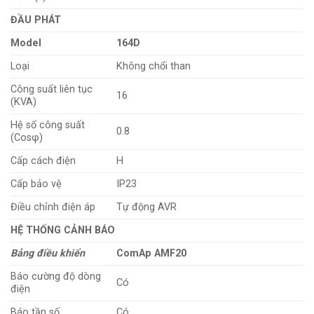
ĐẦU PHÁT
Model
164D
Loại
Không chổi than
Công suất liên tục
16
(KVA)
Hệ số công suất
0.8
(Cosφ)
Cấp cách điện
H
Cấp bảo vệ
IP23
Điều chỉnh điện áp
Tự động AVR
HỆ THỐNG CẢNH BÁO
Bảng điều khiển
ComAp AMF20
Báo cường độ dòng
Có
điện
Báo tần số
Có