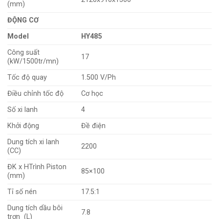
(mm)
ĐỘNG CƠ
Model
HY485
Công suất
17
(kW/1500tr/mn)
Tốc độ quay
1.500 V/Ph
Điều chỉnh tốc độ
Cơ học
Số xi lanh
4
Khởi động
Đề điện
Dung tích xi lanh
2200
(CC)
ĐK x HTrình Piston
85×100
(mm)
Tỉ số nén
17.5:1
Dung tích dầu bôi
7.8
trơn (L)