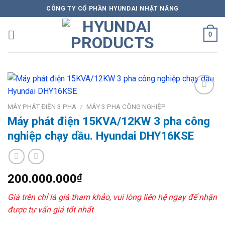
Skip
CÔNG TY CỔ PHẦN HYUNDAI NHẬT NĂNG
to
content
0
Add to
MÁY PHÁT ĐIỆN 3 PHA
/
MÁY 3 PHA CÔNG NGHIỆP
Wishlist
Máy phát điện 15KVA/12KW 3 pha công
nghiệp chạy dầu. Hyundai DHY16KSE
200.000.000
₫
Giá trên chỉ là giá tham khảo, vui lòng liên hệ ngay để nhận
được tư vấn giá tốt nhất