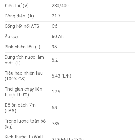
Điện thế (V)
230/400
Dòng điện (A)
21.7
Cổng kết nối ATS
Có
Ắc quy
60 Ah
Bình nhiên liệu (L)
95
Dung tích nước làm
5.2
mát (L)
Tiêu hao nhiên liệu
5.43 (L/h)
(100% CS)
Thời gian chạy liên
17.5
tục(h 100%)
Độ ồn cách 7m
68
(dBA)
Trọng lượng toàn bộ
735
(kg)
Kích thước L×W×H
2120x910x1300