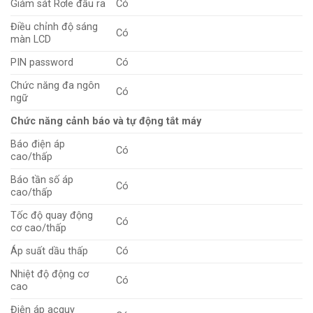
Giám sát Rơle đầu ra
Có
Điều chỉnh độ sáng
Có
màn LCD
PIN password
Có
Chức năng đa ngôn
Có
ngữ
Chức năng cảnh báo và tự động tắt máy
Báo điện áp
Có
cao/thấp
Báo tần số áp
Có
cao/thấp
Tốc độ quay động
Có
cơ cao/thấp
Áp suất dầu thấp
Có
Nhiệt độ động cơ
Có
cao
Điện áp acquy