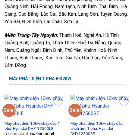
Quảng Ninh, Hải Phòng, Nam Định, Ninh Bình, Thái Bình, Hà
Giang, Cao Bằng, Lào Cai, Bắc Kạn, Lạng Sơn, Tuyên Quang,
Yên Bái, Điện Biên, Lai Châu, Sơn La
Miền Trung-Tây Nguyên:
Thanh Hoá, Nghệ An, Hà Tĩnh,
Quảng Bình, Quảng Trị, Thừa Thiên-Huế, Đà Nẵng, Quảng
Nam, Quảng Ngãi, Bình Định, Phú Yên, Khánh Hoà, Ninh
Thuận, Bình Thuận, Kon Tum, Gia Lai, Đắc Lắc, Đắc Nông,
Lâm Đồng.
MÁY PHÁT ĐIỆN 1 PHA 8-32KW
Sale!
Sale!
Add to
Add to
Wishlist
Wishlist
Máy phát điện 10kw chạy dầu 1
Máy phát điện 10kw chạy dầu,
pha. Hyundai DHY-12500LE
cách âm, 1 pha. Hyundai
DHY12500SE
87.000.000
₫
84.900.000
₫