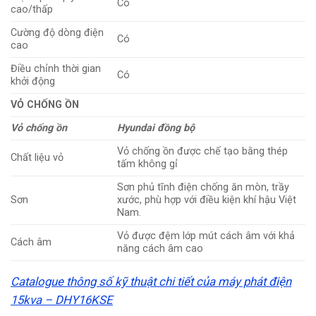
Có
cao/thấp
Cường độ dòng điện
Có
cao
Điều chỉnh thời gian
Có
khởi động
VỎ CHỐNG ỒN
Vỏ chống ồn
Hyundai đồng bộ
Vỏ chống ồn được chế tạo bằng thép
Chất liệu vỏ
tấm không gỉ
Sơn phủ tĩnh điện chống ăn mòn, trầy
Sơn
xước, phù hợp với điều kiện khí hậu Việt
Nam.
Vỏ được đệm lớp mút cách âm với khả
Cách âm
năng cách âm cao
Catalogue thông số kỹ thuật chi tiết của máy phát điện
15kva – DHY16KSE